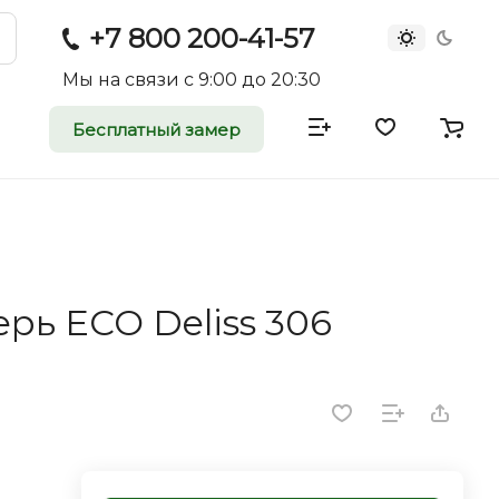
+7 800 200-41-57
Мы на связи с 9:00 до 20:30
Бесплатный замер
атные и
двери
rei.ru приглашает к
ь ECO Deliss 306
оммерческие
ройщиков, дизайнеров и
редпринимателей.