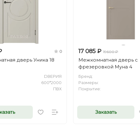
₽
17 085 ₽
0
19600 ₽
тная дверь Уника 18
Межкомнатная дверь с
0
фрезеровкой Муна 4
DВЕРИЯ
Бренд:
600*2000
Размеры:
ПВХ
Покрытие:
казать
Заказать