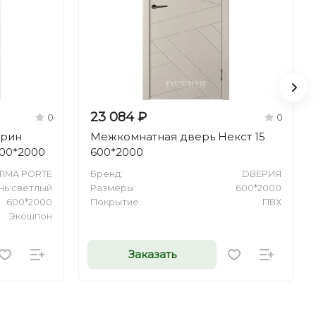
23 084 ₽
0
0
урин
Межкомнатная дверь Некст 15
600*2000
600*2000
TIMA PORTE
Бренд:
DВЕРИЯ
нь светлый
Размеры:
600*2000
600*2000
Покрытие:
ПВХ
Экошпон
Заказать