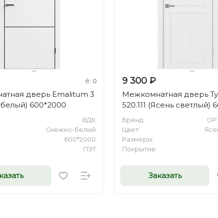
9 300 ₽
0
тная дверь Emalitum 3
Межкомнатная дверь Т
белый) 600*2000
520.111 (Ясень светлый) 
ВДК
Бренд:
OP
Снежно-белый
Цвет:
Ясе
600*2000
Размеры:
ПЭТ
Покрытие:
казать
Заказать