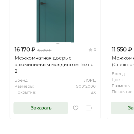
16 170 ₽
11 550 ₽
0
18500 ₽
Межкомнатная дверь с
Межкомна
алюминиевым молдингом Техно
(Снежно-
2
Бренд:
Цвет:
Бренд:
ЛОРД
Размеры:
Размеры:
900*2000
Покрытие:
Покрытие:
ПВХ
Заказать
За