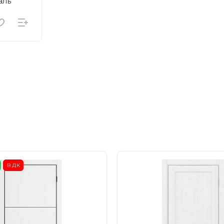
аль
ВДК