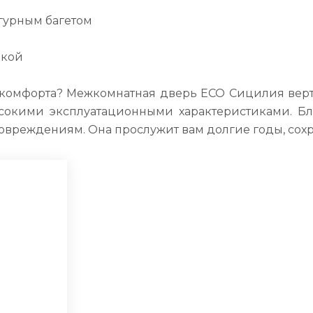
гурным багетом
нкой
и комфорта? Межкомнатная дверь ECO Сицилия верт
высокими эксплуатационными характеристиками. Б
 повреждениям. Она прослужит вам долгие годы, со