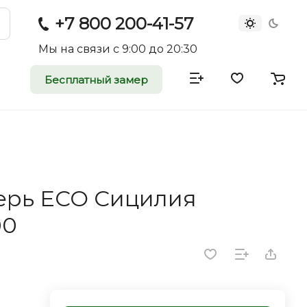
+7 800 200-41-57
Мы на связи с 9:00 до 20:30
Бесплатный замер
атные и
двери
rei.ru приглашает к
ерь ECO Сицилия
оммерческие
00
ройщиков, дизайнеров и
редпринимателей.