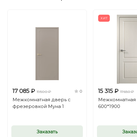
ХИТ
17 085 ₽
15 315 ₽
0
19500 ₽
17650 ₽
Межкомнатная дверь с
Межкомнатная 
фрезеровкой Муна 1
600*1900
Заказать
Заказ