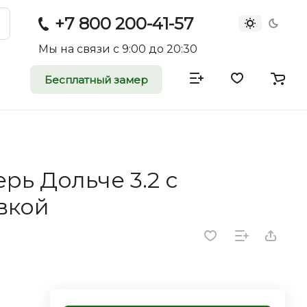
+7 800 200-41-57
Мы на связи с 9:00 до 20:30
Бесплатный замер
атные и
двери
ь Дольче 3.2 с
rei.ru приглашает к
вкой
оммерческие
ройщиков, дизайнеров и
редпринимателей.