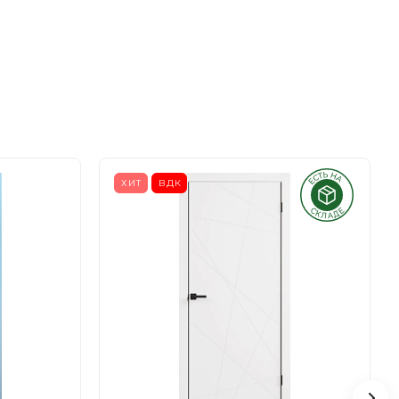
ХИТ
ВДК