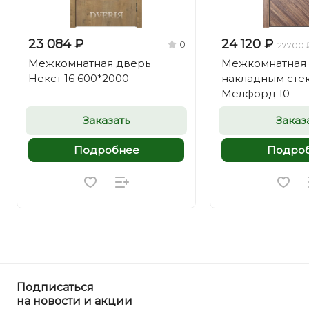
23 084 ₽
24 120 ₽
0
27700 
Межкомнатная дверь
Межкомнатная 
Некст 16 600*2000
накладным сте
Мелфорд 10
Заказать
Заказ
Подробнее
Подро
Подписаться
на новости и акции