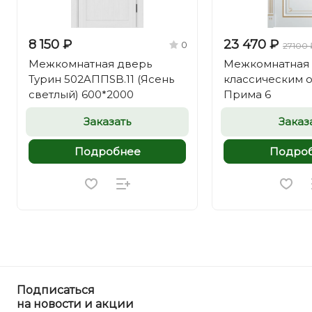
8 150 ₽
23 470 ₽
0
27100 
Межкомнатная дверь
Межкомнатная 
Турин 502AППSB.11 (Ясень
классическим 
светлый) 600*2000
Прима 6
Заказать
Заказ
Подробнее
Подро
Подписаться
на новости и акции