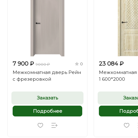
7 900 ₽
23 084 ₽
0
9000 ₽
Межкомнатная дверь Рейн
Межкомнатная 
с фрезеровкой
1 600*2000
Заказать
Заказ
Подробнее
Подро