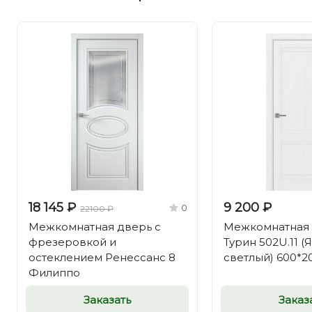
18 145 ₽
9 200 ₽
0
22100 ₽
Межкомнатная дверь с
Межкомнатная
фрезеровкой и
Турин 502U.11 (
остеклением Ренессанс 8
светлый) 600*2
Филиппо
Заказать
Заказ