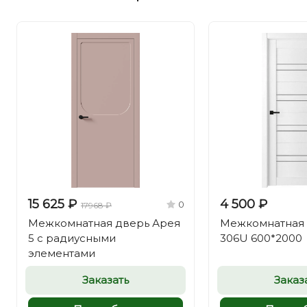
15 625 ₽
4 500 ₽
0
17968 ₽
Межкомнатная дверь Арея
Межкомнатная 
5 с радиусными
306U 600*2000
элементами
Заказать
Заказ