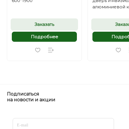
600*1900
дверь Инвизиб
алюминиевой 
Заказать
Заказ
Подробнее
Подро
Подписаться
на новости и акции