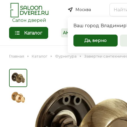
Москва
Салон дверей
Ваш город
Владимир
Каталог
АКЦИИ
Покупателям
Межкомнат
Да, верно
входные дв
Главная
Каталог
Фурнитура
Завертки сантехниче
оптом
Компания Saloondverei.r
сотрудничеству коммер
организации, застройщи
Входная
Межкомнатная
индивидуальных предпр