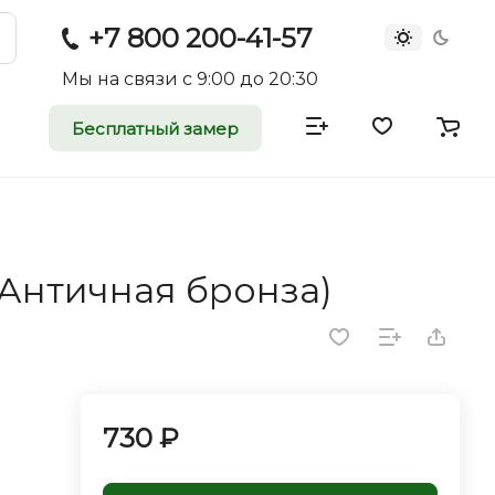
+7 800 200-41-57
Мы на связи с 9:00 до 20:30
Бесплатный замер
атные и
двери
(Античная бронза)
rei.ru приглашает к
оммерческие
ройщиков, дизайнеров и
редпринимателей.
730 ₽