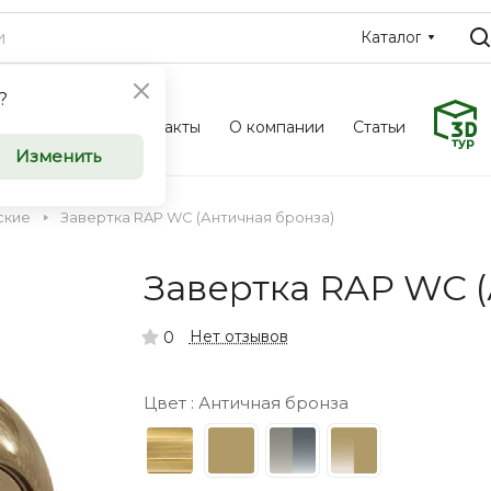
Каталог
?
Фотоальбом
Контакты
О компании
Статьи
ные и
Межкомн
Изменить
ери
входные 
ские
Завертка RAP WC (Античная бронза)
оптом
Завертка RAP WC 
u приглашает к
Компания Saloondve
ческие
сотрудничеству к
Нет отзывов
0
ков, дизайнеров и
организации, заст
инимателей.
индивидуальных п
Цвет :
Античная бронза