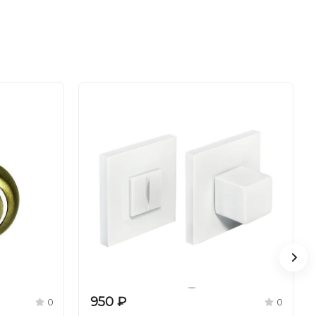
950 ₽
0
0