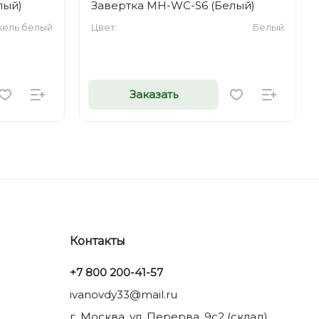
лый)
Завертка MH-WC-S6 (Белый)
кель белый
Цвет:
Белый
Заказать
Контакты
+7 800 200-41-57
ivanovdy33@mail.ru
г. Москва, ул. Перерва, 9с2 (склад)