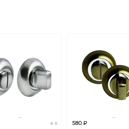
580 ₽
0