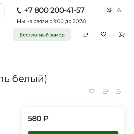
+7 800 200-41-57
Мы на связи с 9:00 до 20:30
Бесплатный замер
атные и
двери
ль белый)
rei.ru приглашает к
оммерческие
ройщиков, дизайнеров и
редпринимателей.
580 ₽