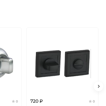
720 ₽
0
0