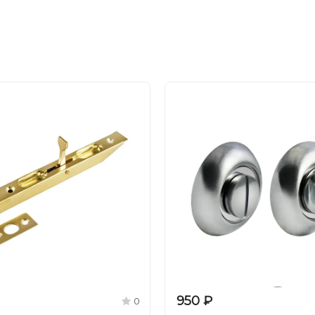
950 ₽
0