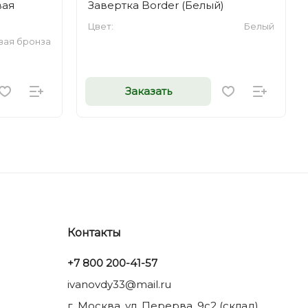
вая
Завертка Border (Белый)
Цвет:
Белый
вая бронза
Заказать
Контакты
+7 800 200-41-57
ivanovdy33@mail.ru
г. Москва, ул. Перерва, 9с2 (склад)