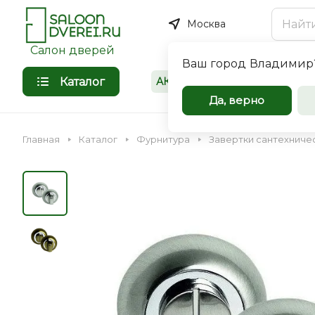
Москва
Салон дверей
Ваш город
Владимир
Каталог
АКЦИИ
Покупателям
Межкомнат
Да, верно
входные дв
Главная
Каталог
Фурнитура
Завертки сантехниче
оптом
Компания Saloondverei.r
сотрудничеству коммер
организации, застройщи
Входная
Межкомнатная
индивидуальных предпр